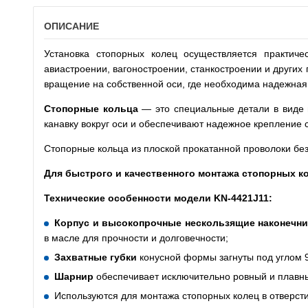
ОПИСАНИЕ
Установка стопорных колец осуществляется практич
авиастроении, вагоностроении, станкостроении и других
вращение на собственной оси, где необходима надежная 
Стопорные кольца
— это специальные детали в виде н
канавку вокруг оси и обеспечивают надежное крепление 
Стопорные кольца из плоской прокатанной проволоки без
Для быстрого и качественного монтажа стопорных к
Технические особенности модели
KN
-4421
J
11:
Корпус и высокопрочные нескользящие наконечн
в масле для прочности и долговечности;
Захватные губки
конусной формы загнуты под углом 9
Шарнир
обеспечивает исключительно ровный и плавны
Используются для монтажа стопорных колец в отверсти