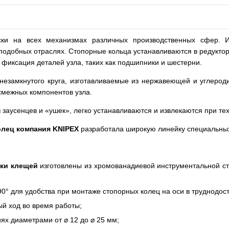
ески на всех механизмах различных производственных сфер. И
 подобных отраслях. Стопорные кольца устанавливаются в редукто
фиксация деталей узла, таких как подшипники и шестерни.
езамкнутого круга, изготавливаемые из нержавеющей и углеродис
смежных компонентов узла.
 заусенцев и «ушек», легко устанавливаются и извлекаются при т
олец компания
KNIPEX
разработала широкую линейку специальных
ики клещей
изготовлены из хромованадиевой инструментальной ста
0° для удобства при монтаже стопорных колец на оси в труднодос
й ход во время работы;
ях диаметрами от ⌀ 12 до ⌀ 25 мм;