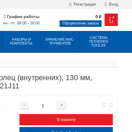
Регистрация
Вход
График работы
0
₽
0
пн - пт: 09:00 - 18:00
Оформление заказа
СИСТЕМА
НАБОРЫ И
ХРАНЕНИЕ ИНС­
TETHERED
КОМПЛЕКТЫ
ТРУ­МЕН­ТОВ
TOOLS®
лец (внутренних), 130 мм,
421J11
-
+
Добавляется...
Добавлен
В корзину