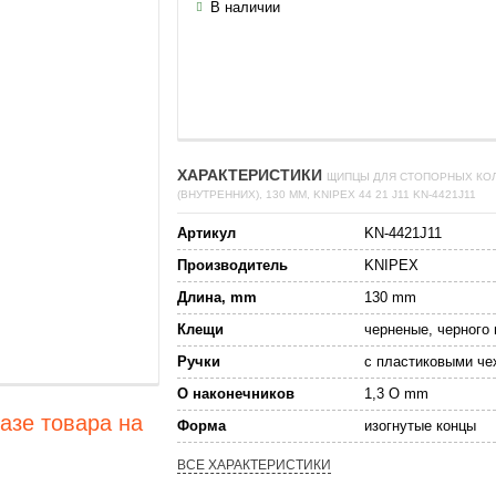
В наличии
ХАРАКТЕРИСТИКИ
ЩИПЦЫ ДЛЯ СТОПОРНЫХ КО
(ВНУТРЕННИХ), 130 ММ, KNIPEX 44 21 J11 KN-4421J11
Артикул
KN-4421J11
Производитель
KNIPEX
Длина, mm
130 mm
Клещи
черненые, черного 
Ручки
с пластиковыми че
O наконечников
1,3 O mm
азе товара на
Форма
изогнутые концы
ВСЕ ХАРАКТЕРИСТИКИ