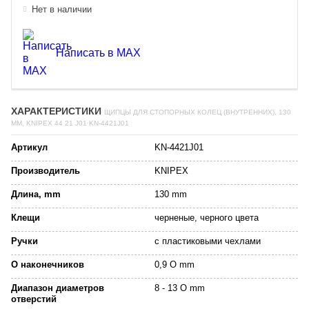
Нет в наличии
Написать в MAX
ХАРАКТЕРИСТИКИ
ЩИПЦЫ ДЛЯ СТОПОРНЫХ КОЛЕЦ (ВНУТРЕННИХ), 130
ММ, KNIPEX 44 21 J01 KN-4421J01
Артикул
KN-4421J01
Производитель
KNIPEX
Длина, mm
130 mm
Клещи
черненые, черного цвета
Ручки
с пластиковыми чехлами
O наконечников
0,9 O mm
Диапазон диаметров
8 - 13 O mm
отверстий