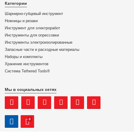
99 01 280 KN-9901280
Категории
Шарнирно-губцевый инструмент
ЦЕНА:
Ножницы и резаки
3 574
₽
Инструмент для электроработ
Инструменты для опрессовки
В корзину
Инструменты электроизолированные
Запасные части и расходные материалы
Купить в 1 клик
Наборы и комплекты
Хранение инс­тру­мен­тов
Система Tethered Tools®
Мы в социальных сетях
0