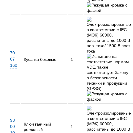
70
07
Кусачки боковые
1
160
98
Ключ гаечный
00
1
рожковый
10