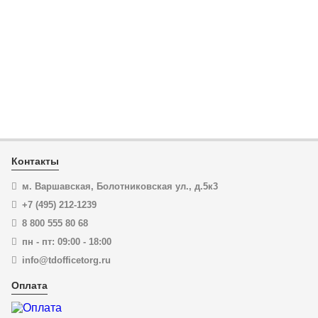
выдвижными рукоятками KNIPEX 95 32 060 KN-9532060
ЦЕНА:
167 700
₽
В корзину
Купить в 1 клик
Контакты
м. Варшавская, Болотниковская ул., д.5к3
+7 (495) 212-1239
8 800 555 80 68
пн - пт: 09:00 - 18:00
info@tdofficetorg.ru
Оплата