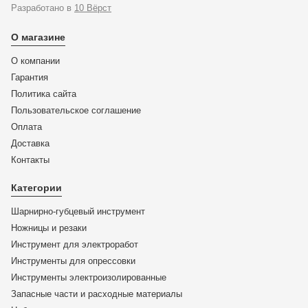
Разработано в
10 Вёрст
О магазине
О компании
Гарантия
Политика сайта
Пользовательское соглашение
Оплата
Доставка
KN-002120
Контакты
Набор инструментов для электромонтажа ELEKTRO
KNIPEX KN-002120
Категории
Шарнирно-губцевый инструмент
ЦЕНА:
Ножницы и резаки
171 807
₽
Инструмент для электроработ
Инструменты для опрессовки
В корзину
Инструменты электроизолированные
Запасные части и расходные материалы
Купить в 1 клик