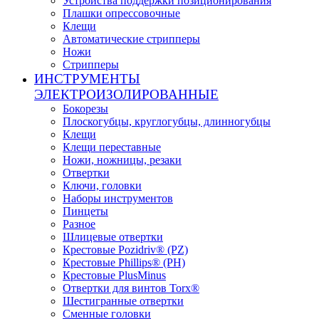
Устройства поддержки позиционирования
Плашки опрессовочные
Клещи
Автоматические стрипперы
Ножи
Стрипперы
ИНСТРУМЕНТЫ
ЭЛЕКТРОИЗОЛИРОВАННЫЕ
Бокорезы
Плоскогубцы, круглогубцы, длинногубцы
Клещи
Клещи переставные
Ножи, ножницы, резаки
Отвертки
Ключи, головки
Наборы инструментов
Пинцеты
Разное
Шлицевые отвертки
Крестовые Pozidriv® (PZ)
Крестовые Phillips® (PH)
Крестовые PlusMinus
Отвертки для винтов Torx®
Шестигранные отвертки
Сменные головки