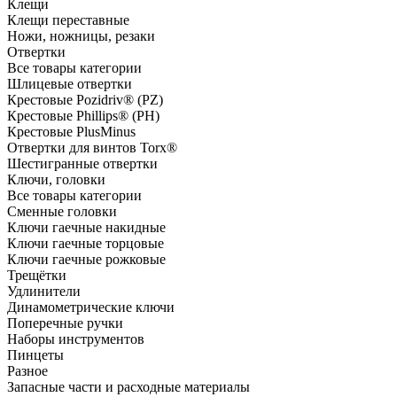
Клещи
Клещи переставные
Ножи, ножницы, резаки
Отвертки
Все товары категории
Шлицевые отвертки
Крестовые Pozidriv® (PZ)
Крестовые Phillips® (PH)
Крестовые PlusMinus
Отвертки для винтов Torx®
Шестигранные отвертки
Ключи, головки
Все товары категории
Сменные головки
Ключи гаечные накидные
Ключи гаечные торцовые
Ключи гаечные рожковые
Трещётки
Удлинители
Динамометрические ключи
Поперечные ручки
Наборы инструментов
Пинцеты
Разное
Запасные части и расходные материалы