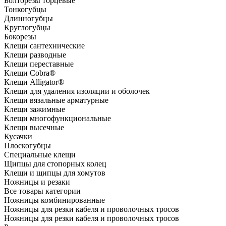
Болторезы торцевые
Тонкогубцы
Длинногубцы
Круглогубцы
Бокорезы
Клещи сантехнические
Клещи разводные
Клещи переставные
Клещи Cobra®
Клещи Alligator®
Клещи для удаления изоляции и оболочек
Клещи вязальные арматурные
Клещи зажимные
Клещи многофункциональные
Клещи высечные
Кусачки
Плоскогубцы
Специальные клещи
Щипцы для стопорных колец
Клещи и щипцы для хомутов
Ножницы и резаки
Все товары категории
Ножницы комбинированные
Ножницы для резки кабеля и проволочных тросов
Ножницы для резки кабеля и проволочных тросов