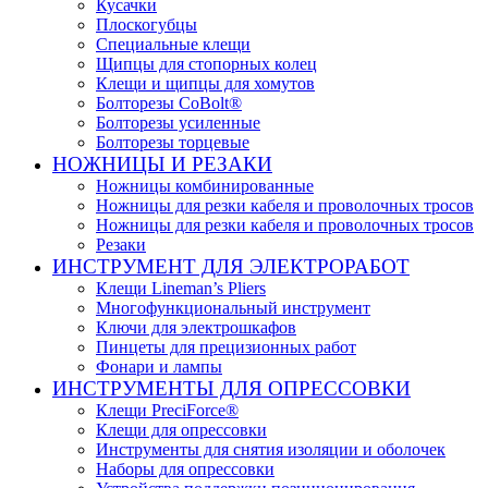
Кусачки
Плоскогубцы
Специальные клещи
Щипцы для стопорных колец
Клещи и щипцы для хомутов
Болторезы CoBolt®
Болторезы усиленные
Болторезы торцевые
НОЖНИЦЫ И РЕЗАКИ
Ножницы комбинированные
Ножницы для резки кабеля и проволочных тросов
Ножницы для резки кабеля и проволочных тросов
Резаки
ИНСТРУМЕНТ ДЛЯ ЭЛЕКТРОРАБОТ
Клещи Lineman’s Pliers
Многофункциональный инструмент
Ключи для электрошкафов
Пинцеты для прецизионных работ
Фонари и лампы
ИНСТРУМЕНТЫ ДЛЯ ОПРЕССОВКИ
Клещи PreciForce®
Клещи для опрессовки
Инструменты для снятия изоляции и оболочек
Наборы для опрессовки