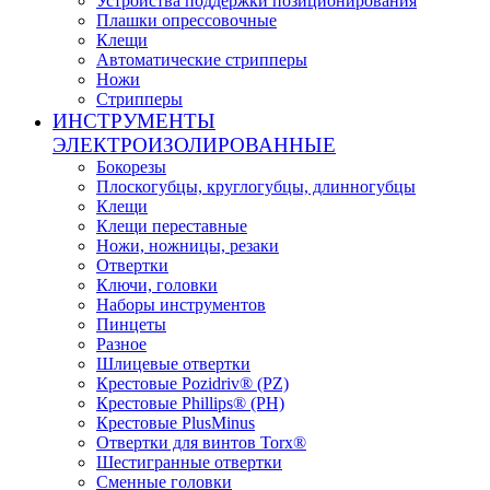
Устройства поддержки позиционирования
Плашки опрессовочные
Клещи
Автоматические стрипперы
Ножи
Стрипперы
ИНСТРУМЕНТЫ
ЭЛЕКТРОИЗОЛИРОВАННЫЕ
Бокорезы
Плоскогубцы, круглогубцы, длинногубцы
Клещи
Клещи переставные
Ножи, ножницы, резаки
Отвертки
Ключи, головки
Наборы инструментов
Пинцеты
Разное
Шлицевые отвертки
Крестовые Pozidriv® (PZ)
Крестовые Phillips® (PH)
Крестовые PlusMinus
Отвертки для винтов Torx®
Шестигранные отвертки
Сменные головки