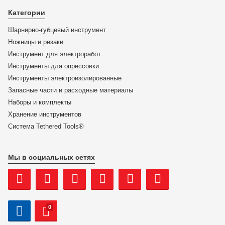
Кабелерез StepCut VDE, ступенчатый рез,
изолированный, 160 mm, KNIPEX 95 16 160 KN-9516160
Категории
Шарнирно-губцевый инструмент
ЦЕНА:
Ножницы и резаки
10 905
₽
Инструмент для электроработ
Инструменты для опрессовки
В корзину
Инструменты электроизолированные
Запасные части и расходные материалы
Купить в 1 клик
Наборы и комплекты
Хранение инс­тру­мен­тов
Система Tethered Tools®
Мы в социальных сетях
0