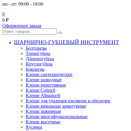
пн - пт: 09:00 - 18:00
0
0
₽
Оформление заказа
ШАРНИРНО-ГУБЦЕВЫЙ ИНСТРУМЕНТ
Болторезы
Тонкогубцы
Длинногубцы
Круглогубцы
Бокорезы
Клещи сантехнические
Клещи разводные
Клещи переставные
Клещи Cobra®
Клещи Alligator®
Клещи для удаления изоляции и оболочек
Клещи вязальные арматурные
Клещи зажимные
Клещи многофункциональные
Клещи высечные
Кусачки