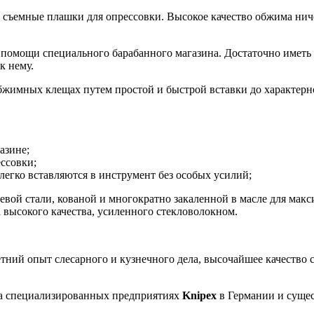
съемные плашки для опрессовки. Высокое качество обжима ниче
омощи специального барабанного магазина. Достаточно иметь 
к нему.
бжимных клещах путем простой и быстрой вставки до характерн
азине;
ссовки;
егко вставляются в инструмент без особых усилий;
вой стали, кованой и многократно закаленной в масле для макс
 высокого качества, усиленного стекловолокном.
тний опыт слесарного и кузнечного дела, высочайшее качество
на специализированных предприятиях
Knipex
в Германии и сущес