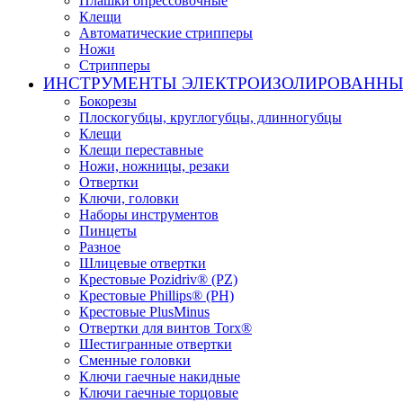
Плашки опрессовочные
Клещи
Автоматические стрипперы
Ножи
Стрипперы
ИНСТРУМЕНТЫ ЭЛЕКТРОИЗОЛИРОВАНН
Бокорезы
Плоскогубцы, круглогубцы, длинногубцы
Клещи
Клещи переставные
Ножи, ножницы, резаки
Отвертки
Ключи, головки
Наборы инструментов
Пинцеты
Разное
Шлицевые отвертки
Крестовые Pozidriv® (PZ)
Крестовые Phillips® (PH)
Крестовые PlusMinus
Отвертки для винтов Torx®
Шестигранные отвертки
Сменные головки
Ключи гаечные накидные
Ключи гаечные торцовые