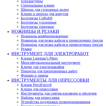
Плоскогубцы
Специальные клещи
Щипцы для стопорных колец
Клещи и щипцы для хомутов
Болторезы CoBolt®
Болторезы усиленные
Болторезы торцевые
НОЖНИЦЫ И РЕЗАКИ
Ножницы комбинированные
Ножницы для резки кабеля и проволочных тросов
Ножницы для резки кабеля и проволочных тросов
Резаки
ИНСТРУМЕНТ ДЛЯ ЭЛЕКТРОРАБОТ
Клещи Lineman’s Pliers
Многофункциональный инструмент
Ключи для электрошкафов
Пинцеты для прецизионных работ
Фонари и лампы
ИНСТРУМЕНТЫ ДЛЯ ОПРЕССОВКИ
Клещи PreciForce®
Клещи для опрессовки
Инструменты для снятия изоляции и оболочек
Наборы для опрессовки
Устройства поддержки позиционирования