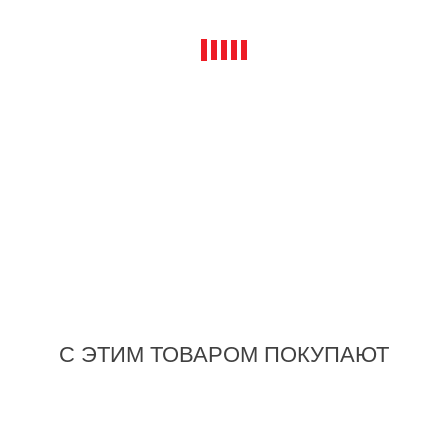
KN-1391200
Многофункциональные клещи для электромонтажных
работ KNIPEX 13 91 200 KN-1391200
ЦЕНА:
8 137
₽
С ЭТИМ ТОВАРОМ ПОКУПАЮТ
В корзину
Купить в 1 клик