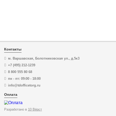
ЦЕНА:
KN-7402200T
9 531
₽
Бокорезы особой мощности KNIPEX 74 02 200T KN-
7402200T
В корзину
Купить в 1 клик
ЦЕНА:
8 134
₽
Контакты
В корзину
м. Варшавская, Болотниковская ул., д.5к3
+7 (495) 212-1239
Купить в 1 клик
8 800 555 80 68
пн - пт: 09:00 - 18:00
info@tdofficetorg.ru
Оплата
Разработано в
10 Вёрст