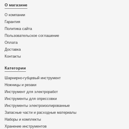
О магазине
О компании
Гарантия
Политика сайта
Пользовательское соглашение
Оплата
Доставка
Контакты
Категории
Шарнирно-губцевый инструмент
Ножницы и резаки
KN-6701200
Инструмент для электроработ
Кусачки торцевые особой мощности 200 мм KNIPEX 67
Инструменты для опрессовки
01 200 KN-6701200
Инструменты электроизолированные
Запасные части и расходные материалы
ЦЕНА:
Наборы и комплекты
8 191
₽
Хранение инс­тру­мен­тов