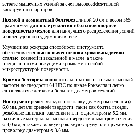
затрате мышечных усилий за счет высокоэффективной
конструкции шарниров.
Прямой и компактный болторез
длиной 20 см и весом 365
грамм имеет
длинные рукоятки с большой опорной
поверхностью чехлов
для наилучшего распределения усилий
и более удобного удержания в руке.
Улучшенная режущая способность инструмента
обеспечивается
высококачественной хромованадиевой
сталью
, кованой и закаленной в масле, а также
прецизионными режущими кромками с особой
микроструктурой поверхности.
Кромки болтореза
дополнительно закалены токами высокой
частоты до твердости 64 HRC по шкале Роквелла и легко
справляются с деталями больших диаметров сечений.
Инструмент режет
мягкую проволоку диаметром сечения ⌀
6,0 мм, детали средней твердости, такие как болты, гвозди,
резьбовые шпильки, заклепки и т. п. с диаметром ⌀ 5,2 мм,
различные материалы высокой твердости диаметром сечения
⌀ 4,0 мм, а также стальную рояльную струну или пружинную
проволоку диаметром ⌀ 3,6 мм.