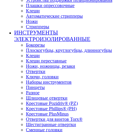
Устройства поддержки позиционирования
Плашки опрессовочные
Клещи
Автоматические стрипперы
Ножи
Стрипперы
ИНСТРУМЕНТЫ
ЭЛЕКТРОИЗОЛИРОВАННЫЕ
Бокорезы
Плоскогубцы, круглогубцы, длинногубцы
Клещи
Клещи переставные
Ножи, ножницы, резаки
Отвертки
Ключи, головки
Наборы инструментов
Пинцеты
Разное
Шлицевые отвертки
Крестовые Pozidriv® (PZ)
Крестовые Phillips® (PH)
Крестовые PlusMinus
Отвертки для винтов Torx®
Шестигранные отвертки
Сменные головки