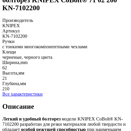
KN-7102200
Производитель
KNIPEX
Артикул
KN-7102200
Ручки
с тонкими многокомпонентными чехлами
Клещи
черненые, черного цвета
Ширина,mm
62
Высота,мм
21
Глубина,мм
210
Все характеристики
Описание
Легкий и удобный болторез
модели KNIPEX CoBolt® KN-
7102200 разработан для резки материалов любой твердости и
обладает
особой режущей способностью
при наименьшем